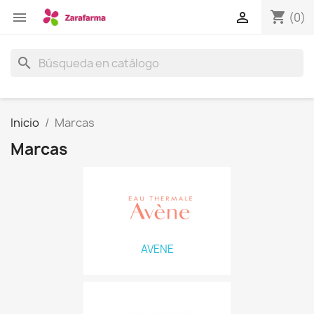
shopping_cart


(0)
search
Inicio
Marcas
Marcas
AVENE