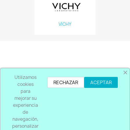
VICHY
PRODUCTOS

Utilizamos
RECHAZAR
ACEPTAR
cookies
NOSOTROS

para
mejorar su
SU CUENTA

experiencia
de
INFORMACIÓN DE LA TIENDA
keyboard_arrow_down
navegación,
personalizar