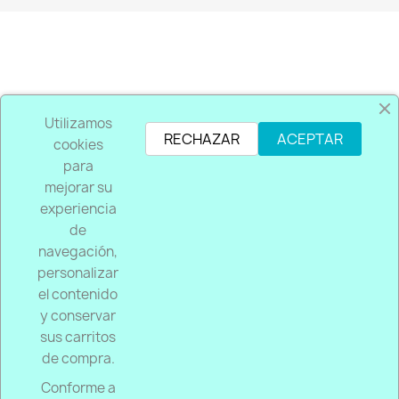
PRODUCTOS

Utilizamos
RECHAZAR
ACEPTAR
cookies
NOSOTROS

para
mejorar su
SU CUENTA

experiencia
de
INFORMACIÓN DE LA TIENDA
keyboard_arrow_down
navegación,
personalizar
Garantía
el contenido
Todos nuestros productos son 100% originales de
y conservar
fábrica con la garantía que ofrece el fabricante.
sus carritos
de compra.
Envio
Conforme a
Nuestros envíos se realizan generalmenten en 2