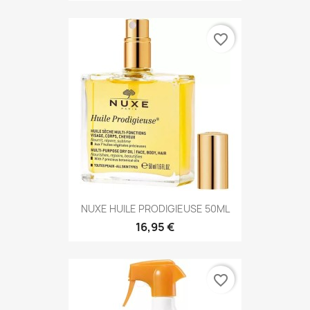
favorite_border
NUXE HUILE PRODIGIEUSE 50ML
16,95 €
favorite_border