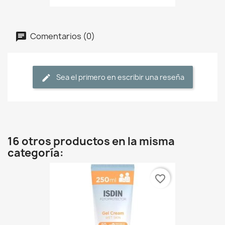
Comentarios (0)
Sea el primero en escribir una reseña
16 otros productos en la misma
categoría:
favorite_border