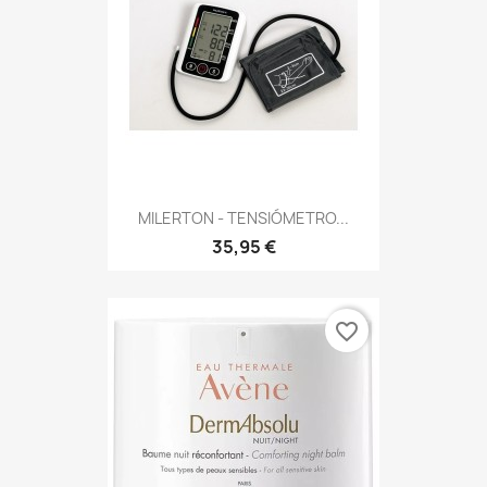
MILERTON - TENSIÓMETRO...
35,95 €
favorite_border