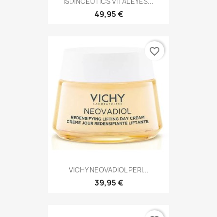
ISDINCEUTICS VITAL EYES...
49,95 €
favorite_border
VICHY NEOVADIOL PERI...
39,95 €