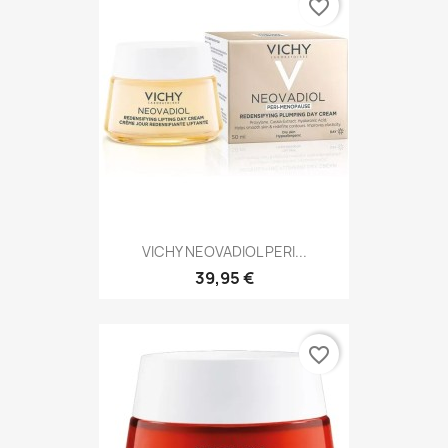
favorite_border
VICHY NEOVADIOL PERI...
39,95 €
favorite_border