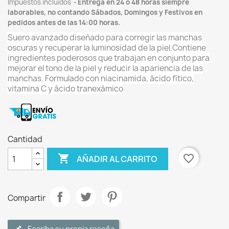
Impuestos incluidos
Entrega en 24 ó 48 horas siempre
laborables, no contando Sábados, Domingos y Festivos en
pedidos antes de las 14:00 horas.
Suero avanzado diseñado para corregir las manchas
oscuras y recuperar la luminosidad de la piel.Contiene
ingredientes poderosos que trabajan en conjunto para
mejorar el tono de la piel y reducir la apariencia de las
manchas. Formulado con niacinamida, ácido fítico,
vitamina C y ácido tranexámico
Cantidad

favorite_border
AÑADIR AL CARRITO
Compartir
Escriba su propia reseña