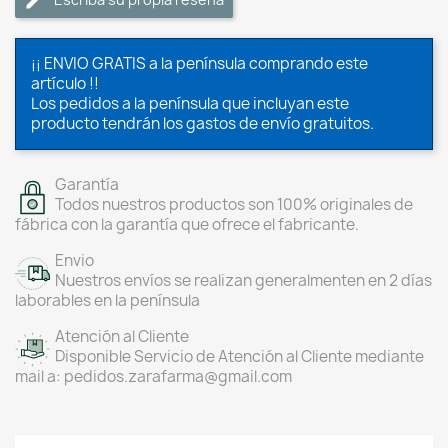
¡¡ ENVIO GRATIS a la península comprando este
artículo !!
Los pedidos a la península que incluyan este
producto tendrán los gastos de envío gratuitos.
Garantía
Todos nuestros productos son 100% originales de
fábrica con la garantía que ofrece el fabricante.
Envio
Nuestros envíos se realizan generalmenten en 2 días
laborables en la península
Atención al Cliente
Disponible Servicio de Atención al Cliente mediante
mail a: pedidos.zarafarma@gmail.com