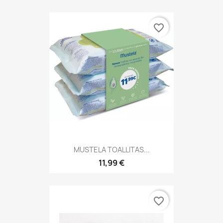
favorite_border
MUSTELA TOALLITAS...
11,99 €
favorite_border