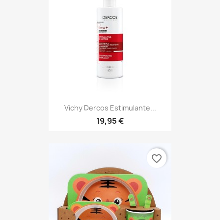
Vichy Dercos Estimulante...
19,95 €
favorite_border