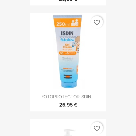
favorite_border
FOTOPROTECTOR ISDIN...
26,95 €
favorite_border