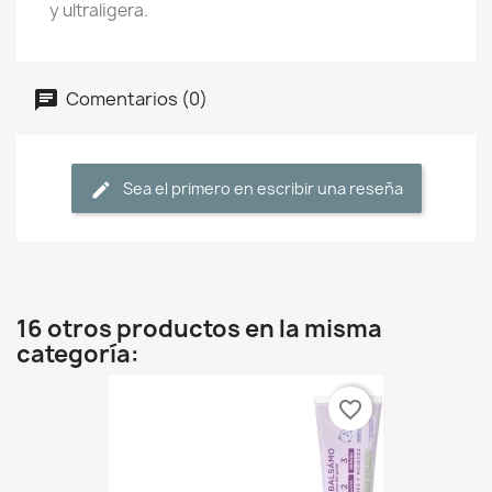
y ultraligera.
Comentarios (0)
Sea el primero en escribir una reseña
16 otros productos en la misma
categoría:
favorite_border