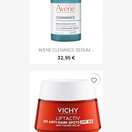
AVENE CLENANCE SERUM...
32,95 €
favorite_border