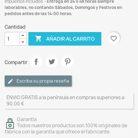
Impuestos incluidos
Entrega en 24 ó 48 horas siempre
laborables, no contando Sábados, Domingos y Festivos en
pedidos antes de las 14:00 horas.
Cantidad

favorite_border
AÑADIR AL CARRITO
Compartir
Escriba su propia reseña
ENVIO GRATIS a la península en compras superiores a
90,00 €
Garantía
Todos nuestros productos son 100% originales de
fábrica con la garantía que ofrece el fabricante.