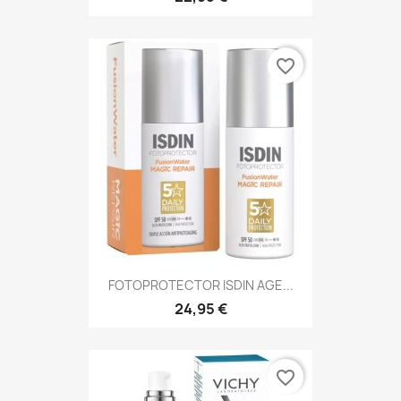
favorite_border
FOTOPROTECTOR ISDIN AGE...
24,95 €
favorite_border