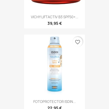
VICHY LIFTACTIV B3 SPF50+...
39,95 €
favorite_border
FOTOPROTECTOR ISDIN...
22,95 €