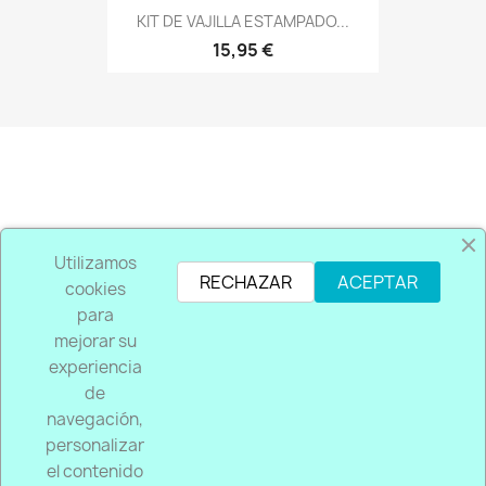
KIT DE VAJILLA ESTAMPADO...
15,95 €
PRODUCTOS

Utilizamos
RECHAZAR
ACEPTAR
cookies
NOSOTROS

para
mejorar su
SU CUENTA

experiencia
de
INFORMACIÓN DE LA TIENDA
keyboard_arrow_down
navegación,
personalizar
Garantía
el contenido