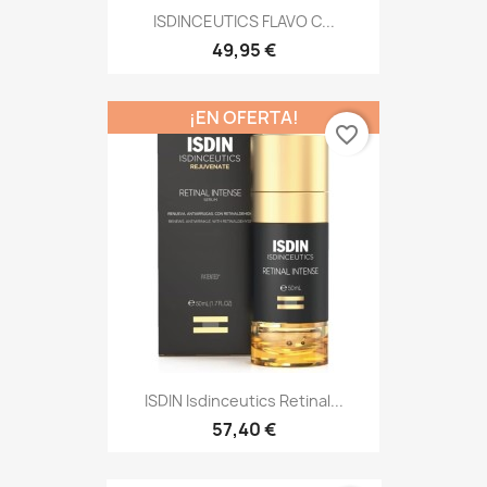
ISDINCEUTICS FLAVO C...
49,95 €
¡EN OFERTA!
favorite_border
ISDIN Isdinceutics Retinal...
57,40 €