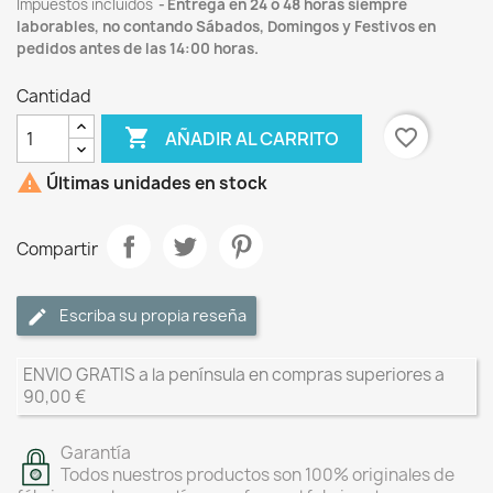
Impuestos incluidos
Entrega en 24 ó 48 horas siempre
laborables, no contando Sábados, Domingos y Festivos en
pedidos antes de las 14:00 horas.
Cantidad

favorite_border
AÑADIR AL CARRITO

Últimas unidades en stock
Compartir
Escriba su propia reseña
ENVIO GRATIS a la península en compras superiores a
90,00 €
Garantía
Todos nuestros productos son 100% originales de