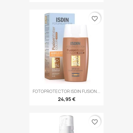
favorite_border
FOTOPROTECTOR ISDIN FUSION...
24,95 €
favorite_border