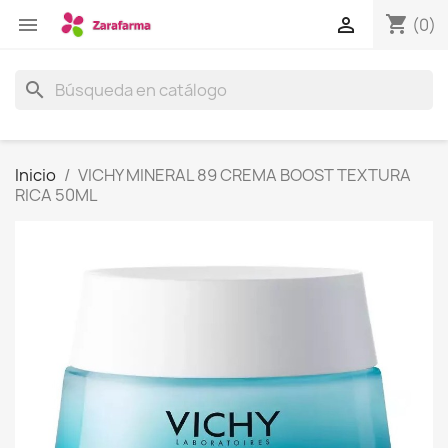
shopping_cart


(0)
search
Inicio
VICHY MINERAL 89 CREMA BOOST TEXTURA
RICA 50ML