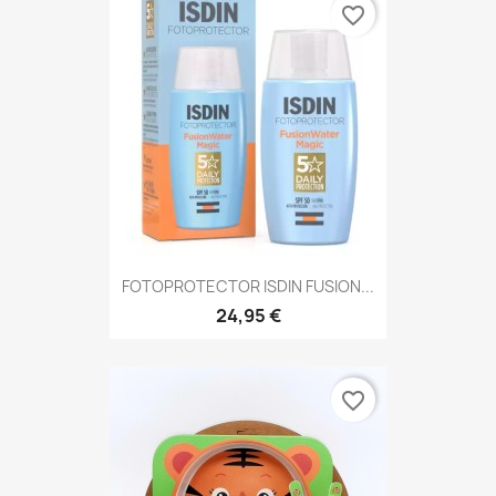
favorite_border
FOTOPROTECTOR ISDIN FUSION...
24,95 €
favorite_border