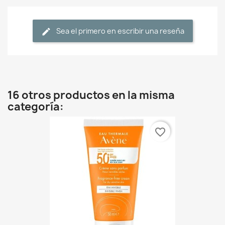
Sea el primero en escribir una reseña
16 otros productos en la misma
categoría:
favorite_border