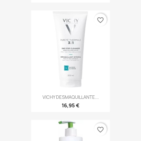
favorite_border
VICHY DESMAQUILLANTE...
16,95 €
favorite_border